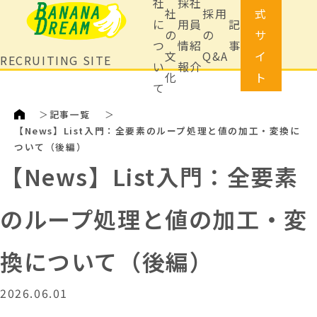
社
採
社
社
採用
式
に
用
員
記
の
の
サ
つ
情
紹
事
文
Q&A
イ
RECRUITING SITE
い
報
介
化
ト
て
＞
記事一覧
＞
【News】List入門：全要素のループ処理と値の加工・変換に
ついて（後編）
【News】List入門：全要素
のループ処理と値の加工・変
換について（後編）
2026.06.01