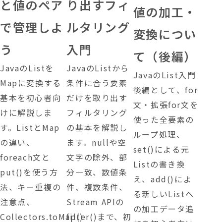
と値のペア
り出すフィ
値の加工・
で管理しよ
ルタリング
変換につい
う
入門
て（後編）
JavaのListを
JavaのListから
JavaのList入門
Mapに変換する
条件に合う要素
後編として、for
基本を初心者向
だけを取り出す
文・拡張for文を
けに解説しま
フィルタリング
使った全要素の
す。ListとMap
の基本を解説し
ループ処理、
の違い、
ます。nullや空
set()による元
foreach文と
文字の除外、部
Listの書き換
put()を使う方
分一致、数値条
え、add()によ
法、キー重複の
件、複数条件、
る新しいListへ
注意点、
Stream APIの
の加工データ追
Collectors.toMap()
filter()まで、初